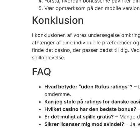
Forstå, hvordan bonusserne påvirker din
Vær opmærksom på den mobile version, h
Konklusion
I konklusionen af vores undersøgelse omkrin
afhænger af dine individuelle præferencer og b
finde det casino, der passer bedst til dig. Ve
spilloplevelse.
FAQ
Hvad betyder “uden Rufus ratings”?
– D
omdømme.
Kan jeg stole på ratings for danske cas
Hvilket casino har den bedste bonus?
–
Er det muligt at spille gratis?
– Mange da
Sikrer licenser mig mod svindel?
– Ja, 