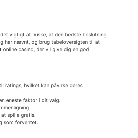
r det vigtigt at huske, at den bedste beslutning
eg har nævnt, og brug tabeloversigten til at
t online casino, der vil give dig en god
il ratings, hvilket kan påvirke deres
 eneste faktor i dit valg.
ammenligning.
 spille gratis.
og som forventet.