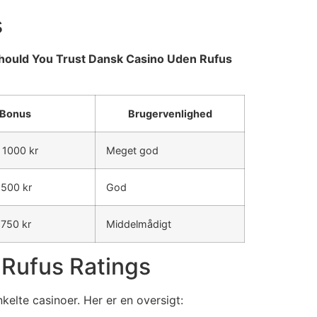
s
hould You Trust Dansk Casino Uden Rufus
Bonus
Brugervenlighed
 1000 kr
Meget god
 500 kr
God
 750 kr
Middelmådigt
 Rufus Ratings
elte casinoer. Her er en oversigt: