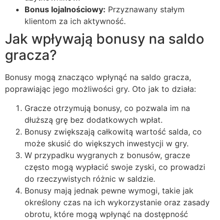
Bonus lojalnościowy:
Przyznawany stałym
klientom za ich aktywność.
Jak wpływają bonusy na saldo
gracza?
Bonusy mogą znacząco wpłynąć na saldo gracza,
poprawiając jego możliwości gry. Oto jak to działa:
Gracze otrzymują bonusy, co pozwala im na
dłuższą grę bez dodatkowych wpłat.
Bonusy zwiększają całkowitą wartość salda, co
może skusić do większych inwestycji w gry.
W przypadku wygranych z bonusów, gracze
często mogą wypłacić swoje zyski, co prowadzi
do rzeczywistych różnic w saldzie.
Bonusy mają jednak pewne wymogi, takie jak
określony czas na ich wykorzystanie oraz zasady
obrotu, które mogą wpłynąć na dostępność