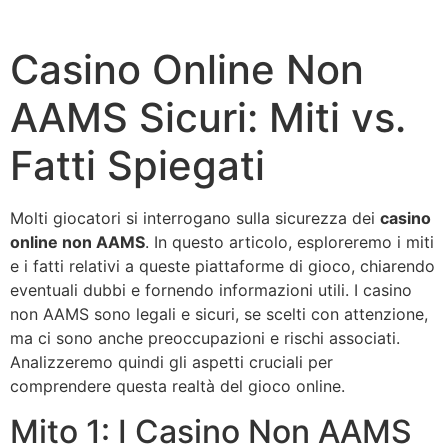
Skip
to
Casino Online Non
content
AAMS Sicuri: Miti vs.
Fatti Spiegati
Molti giocatori si interrogano sulla sicurezza dei
casino
online non AAMS
. In questo articolo, esploreremo i miti
e i fatti relativi a queste piattaforme di gioco, chiarendo
eventuali dubbi e fornendo informazioni utili. I casino
non AAMS sono legali e sicuri, se scelti con attenzione,
ma ci sono anche preoccupazioni e rischi associati.
Analizzeremo quindi gli aspetti cruciali per
comprendere questa realtà del gioco online.
Mito 1: I Casino Non AAMS