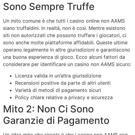
Sono Sempre Truffe
Un mito comune è che tutti i casino online non AAMS
siano truffaldini. In realtà, non è così. Mentre esistono
siti non autorizzati che possono truffare i giocatori, ci
sono anche molte piattaforme affidabili. Queste ultime
operano legalmente in altre giurisdizioni e garantiscono
una buona esperienza di gioco. Ecco alcuni fattori da
considerare per identificare un casino non AAMS sicuro:
Licenza valida in un’altra giurisdizione
Recensioni positive da parte di altri utenti
Varietà di metodi di pagamento sicuri
Policy chiare relative a privacy e sicurezza
Mito 2: Non Ci Sono
Garanzie di Pagamento
Un altro mito che circola è che i casino non AAMS non