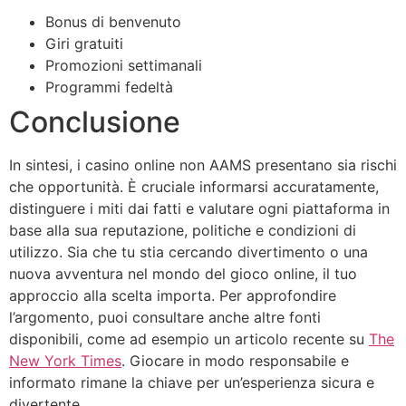
Bonus di benvenuto
Giri gratuiti
Promozioni settimanali
Programmi fedeltà
Conclusione
In sintesi, i casino online non AAMS presentano sia rischi
che opportunità. È cruciale informarsi accuratamente,
distinguere i miti dai fatti e valutare ogni piattaforma in
base alla sua reputazione, politiche e condizioni di
utilizzo. Sia che tu stia cercando divertimento o una
nuova avventura nel mondo del gioco online, il tuo
approccio alla scelta importa. Per approfondire
l’argomento, puoi consultare anche altre fonti
disponibili, come ad esempio un articolo recente su
The
New York Times
. Giocare in modo responsabile e
informato rimane la chiave per un’esperienza sicura e
divertente.