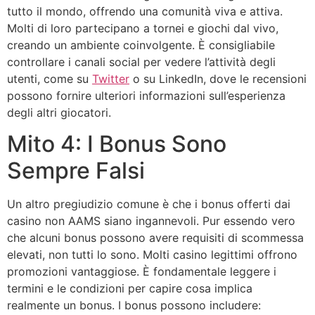
tutto il mondo, offrendo una comunità viva e attiva.
Molti di loro partecipano a tornei e giochi dal vivo,
creando un ambiente coinvolgente. È consigliabile
controllare i canali social per vedere l’attività degli
utenti, come su
Twitter
o su LinkedIn, dove le recensioni
possono fornire ulteriori informazioni sull’esperienza
degli altri giocatori.
Mito 4: I Bonus Sono
Sempre Falsi
Un altro pregiudizio comune è che i bonus offerti dai
casino non AAMS siano ingannevoli. Pur essendo vero
che alcuni bonus possono avere requisiti di scommessa
elevati, non tutti lo sono. Molti casino legittimi offrono
promozioni vantaggiose. È fondamentale leggere i
termini e le condizioni per capire cosa implica
realmente un bonus. I bonus possono includere: