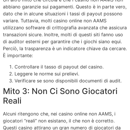
abbiano garanzie sui pagamenti. Questo è in parte vero,
dato che in alcune situazioni i tassi di payout possono
variare. Tuttavia, molti casino online non AAMS
utilizzano software di crittografia avanzata che assicura
transazioni sicure. Inoltre, molti di questi siti fanno uso
di auditor esterni per garantire che i giochi siano equi.
Perciò, la trasparenza è un indicatore chiave da cercare.
È importante:
Controllare il tasso di payout del casino.
Leggere le norme sui prelievi.
Verificare se sono disponibili documenti di audit.
Mito 3: Non Ci Sono Giocatori
Reali
Alcuni ritengono che, nei casino online non AAMS, i
giocatori “reali” non esistano, il che non è corretto.
Questi casino attirano un gran numero di giocatori da