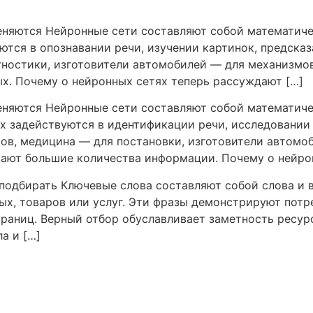
меняются Нейронные сети составляют собой математич
уются в опознавании речи, изучении картинок, предска
гностики, изготовители автомобилей — для механизмо
х. Почему о нейронных сетях теперь рассуждают […]
меняются Нейронные сети составляют собой математич
х задействуются в идентификации речи, исследовании
ков, медицина — для постановки, изготовители автомо
ают большие количества информации. Почему о нейрон
 подбирать Ключевые слова составляют собой слова и
ых, товаров или услуг. Эти фразы демонстрируют потр
аниц. Верный отбор обуславливает заметность ресурс
а и […]