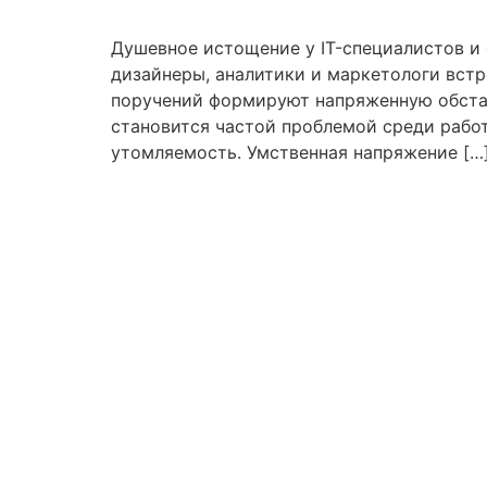
Skip
to
Душевное истощение у IT-специалистов и
content
дизайнеры, аналитики и маркетологи вст
поручений формируют напряженную обстан
становится частой проблемой среди рабо
утомляемость. Умственная напряжение […