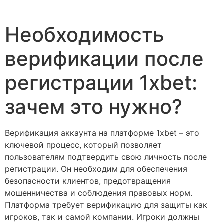
Skip
to
Необходимость
content
верификации после
регистрации 1xbet:
зачем это нужно?
Верификация аккаунта на платформе 1xbet – это
ключевой процесс, который позволяет
пользователям подтвердить свою личность после
регистрации. Он необходим для обеспечения
безопасности клиентов, предотвращения
мошенничества и соблюдения правовых норм.
Платформа требует верификацию для защиты как
игроков, так и самой компании. Игроки должны