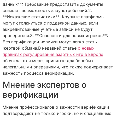
данных**: Требование предоставить документы
снижает возможность злоупотреблений.2.
**Искажение статистики**: Крупные платформы
могут столкнуться с подделкой данных, если
аккредитованные учетные записи не будут
проверяться.3. **Опасности для новых игроков**:
Без верификации новички могут легко стать
жертвой обмана.В недавней статье
о новых
правилах регулирования азартных игр в Европе
обсуждаются меры, принятые для борьбы с
нелегальными операциями, что также подчеркивает
важность процесса верификации.
Мнение экспертов о
верификации
Мнение профессионалов о важности верификации
подтверждают не только игроки, но и специальные