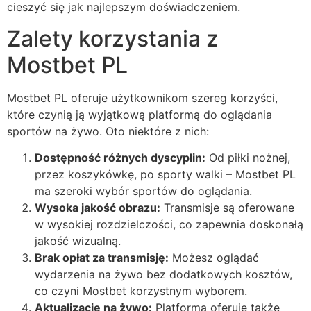
cieszyć się jak najlepszym doświadczeniem.
Zalety korzystania z
Mostbet PL
Mostbet PL oferuje użytkownikom szereg korzyści,
które czynią ją wyjątkową platformą do oglądania
sportów na żywo. Oto niektóre z nich:
Dostępność różnych dyscyplin:
Od piłki nożnej,
przez koszykówkę, po sporty walki – Mostbet PL
ma szeroki wybór sportów do oglądania.
Wysoka jakość obrazu:
Transmisje są oferowane
w wysokiej rozdzielczości, co zapewnia doskonałą
jakość wizualną.
Brak opłat za transmisję:
Możesz oglądać
wydarzenia na żywo bez dodatkowych kosztów,
co czyni Mostbet korzystnym wyborem.
Aktualizacje na żywo:
Platforma oferuje także