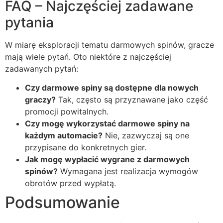
FAQ – Najczęściej zadawane
pytania
W miarę eksploracji tematu darmowych spinów, gracze
mają wiele pytań. Oto niektóre z najczęściej
zadawanych pytań:
Czy darmowe spiny są dostępne dla nowych
graczy?
Tak, często są przyznawane jako część
promocji powitalnych.
Czy mogę wykorzystać darmowe spiny na
każdym automacie?
Nie, zazwyczaj są one
przypisane do konkretnych gier.
Jak mogę wypłacić wygrane z darmowych
spinów?
Wymagana jest realizacja wymogów
obrotów przed wypłatą.
Podsumowanie