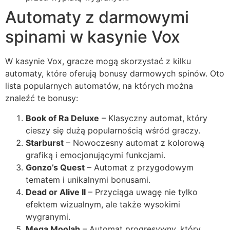
Automaty z darmowymi
spinami w kasynie Vox
W kasynie Vox, gracze mogą skorzystać z kilku
automaty, które oferują bonusy darmowych spinów. Oto
lista popularnych automatów, na których można
znaleźć te bonusy:
Book of Ra Deluxe
– Klasyczny automat, który
cieszy się dużą popularnością wśród graczy.
Starburst
– Nowoczesny automat z kolorową
grafiką i emocjonującymi funkcjami.
Gonzo’s Quest
– Automat z przygodowym
tematem i unikalnymi bonusami.
Dead or Alive II
– Przyciąga uwagę nie tylko
efektem wizualnym, ale także wysokimi
wygranymi.
Mega Moolah
– Automat progresywny, który