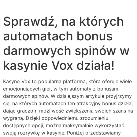
Skip
to
Sprawdź, na których
content
automatach bonus
darmowych spinów w
kasynie Vox działa!
Kasyno Vox to popularna platforma, która oferuje wiele
emocjonujących gier, w tym automaty z bonusami
darmowych spinów. W dzisiejszym artykule przyjrzymy
się, na których automatach ten atrakcyjny bonus działa,
dając graczom możliwość zwiększenia swoich szans na
wygraną. Dzięki odpowiedniemu zrozumieniu
dostępnych opcji, można maksymalnie wykorzystać
swoją rozrywkę w kasynie. Poniżej przedstawiamy