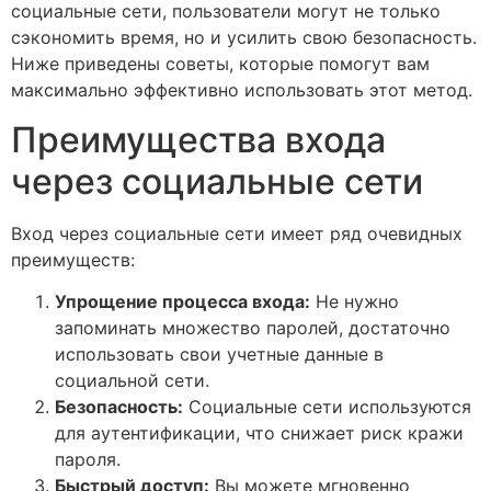
социальные сети, пользователи могут не только
сэкономить время, но и усилить свою безопасность.
Ниже приведены советы, которые помогут вам
максимально эффективно использовать этот метод.
Преимущества входа
через социальные сети
Вход через социальные сети имеет ряд очевидных
преимуществ:
Упрощение процесса входа:
Не нужно
запоминать множество паролей, достаточно
использовать свои учетные данные в
социальной сети.
Безопасность:
Социальные сети используются
для аутентификации, что снижает риск кражи
пароля.
Быстрый доступ:
Вы можете мгновенно