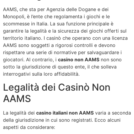
AAMS, che sta per Agenzia delle Dogane e dei
Monopoli, è l’ente che regolamenta i giochi e le
scommesse in Italia. La sua funzione principale è
garantire la legalità e la sicurezza dei giochi offerti sul
territorio italiano. I casinò che operano con una licenza
AAMS sono soggetti a rigorosi controlli e devono
rispettare una serie di normative per salvaguardare i
giocatori. Al contrario, i
casino non AAMS
non sono
sotto la giurisdizione di questo ente, il che solleva
interrogativi sulla loro affidabilità.
Legalità dei Casinò Non
AAMS
La legalità dei
casino italiani non AAMS
varia a seconda
della giurisdizione in cui sono registrati. Ecco alcuni
aspetti da considerare: