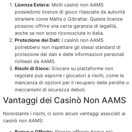
Licenza Estera:
Molti casinò non AAMS
possiedono licenze di gioco rilasciate da autorità
straniere come Malta o Gibraltar. Queste licenze
possono offrire una certa garanzia di legalità,
anche se non sono riconosciute in Italia.
Protezione dei Dati:
I casinò non AAMS
potrebbero non rispettare gli stessi standard di
protezione dei dati e delle informazioni personali
richiesti da AAMS.
Rischi di Gioco:
Giocare su piattaforme non
regolate può esporre i giocatori a rischi, come la
mancanza di opzioni per il recupero delle perdite o
meccanismi di sicurezza deboli.
Vantaggi dei Casinò Non AAMS
Nonostante i rischi, ci sono alcuni vantaggi associati ai
casinò non AAMS:
Bonus e Offerte:
Spesso offrono bonus più