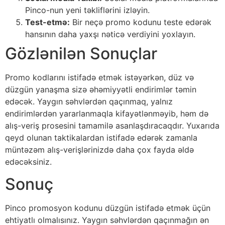
Pinco-nun yeni təkliflərini izləyin.
Test-etmə:
Bir neçə promo kodunu teste edərək
hansının daha yaxşı nəticə verdiyini yoxlayın.
Gözlənilən Sonuçlar
Promo kodlarını istifadə etmək istəyərkən, düz və
düzgün yanaşma sizə əhəmiyyətli endirimlər təmin
edəcək. Yaygın səhvlərdən qaçınmaq, yalnız
endirimlərdən yararlanmaqla kifayətlənməyib, həm də
alış-veriş prosesini tamamilə asanlaşdıracaqdır. Yuxarıda
qeyd olunan taktikalardan istifadə edərək zamanla
müntəzəm alış-verişlərinizdə daha çox fayda əldə
edəcəksiniz.
Sonuç
Pinco promosyon kodunu düzgün istifadə etmək üçün
ehtiyatlı olmalısınız. Yaygın səhvlərdən qaçınmağın ən