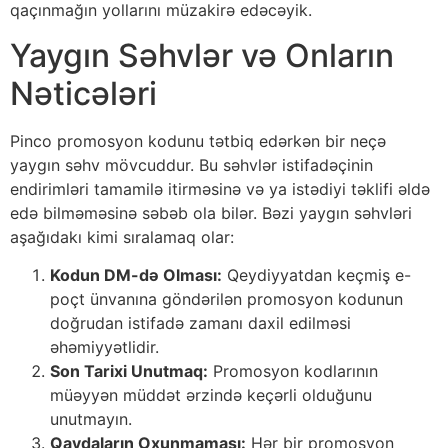
qaçınmağın yollarını müzakirə edəcəyik.
Yaygın Səhvlər və Onların
Nəticələri
Pinco promosyon kodunu tətbiq edərkən bir neçə
yaygın səhv mövcuddur. Bu səhvlər istifadəçinin
endirimləri tamamilə itirməsinə və ya istədiyi təklifi əldə
edə bilməməsinə səbəb ola bilər. Bəzi yaygın səhvləri
aşağıdakı kimi sıralamaq olar:
Kodun DM-də Olması:
Qeydiyyatdan keçmiş e-
poçt ünvanına göndərilən promosyon kodunun
doğrudan istifadə zamanı daxil edilməsi
əhəmiyyətlidir.
Son Tarixi Unutmaq:
Promosyon kodlarının
müəyyən müddət ərzində keçərli olduğunu
unutmayın.
Qaydaların Oxunmaması:
Hər bir promosyon