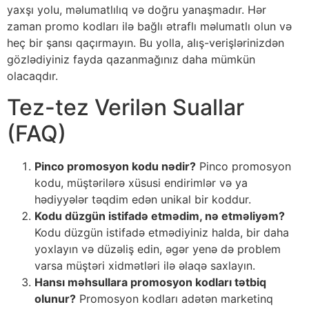
yaxşı yolu, məlumatlılıq və doğru yanaşmadır. Hər
zaman promo kodları ilə bağlı ətraflı məlumatlı olun və
heç bir şansı qaçırmayın. Bu yolla, alış-verişlərinizdən
gözlədiyiniz fayda qazanmağınız daha mümkün
olacaqdır.
Tez-tez Verilən Suallar
(FAQ)
Pinco promosyon kodu nədir?
Pinco promosyon
kodu, müştərilərə xüsusi endirimlər və ya
hədiyyələr təqdim edən unikal bir koddur.
Kodu düzgün istifadə etmədim, nə etməliyəm?
Kodu düzgün istifadə etmədiyiniz halda, bir daha
yoxlayın və düzəliş edin, əgər yenə də problem
varsa müştəri xidmətləri ilə əlaqə saxlayın.
Hansı məhsullara promosyon kodları tətbiq
olunur?
Promosyon kodları adətən marketinq