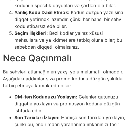
kodunun spesifik qaydaları və şərtləri ola bilər.
Yanlış Kodu Daxil Etmək:
Kodun düzgün yazılışına
diqqət yetirmək lazımdır, çünki hər hansı bir səhv
kodu etibarsız edə bilər.
Seçim İlişkiləri:
Bəzi kodlar yalnız xüsusi
məhsullara və ya xidmətlərə tətbiq oluna bilər; bu
səbəbdən diqqətli olmalısınız.
Necə Qaçınmalı
Bu səhvləri atlamağın ən yaxşı yolu məlumatlı olmaqdır.
Aşağıdakı addımlar sizə promo kodunu düzgün şəkildə
tətbiq etməyə kömək edə bilər:
DM-tən Kodunuzu Yoxlayın:
Gələnlər qutunuzu
diqqətlə yoxlayın və promosyon kodunu düzgün
istifadə edin.
Son Tarixləri İzləyin:
Həmişə son tarixləri yoxlayın,
çünki bu, endirimdən yararlanma imkanınızı təsir