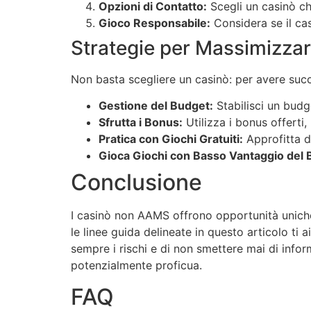
Opzioni di Contatto:
Scegli un casinò ch
Gioco Responsabile:
Considera se il cas
Strategie per Massimizzar
Non basta scegliere un casinò: per avere suc
Gestione del Budget:
Stabilisci un budge
Sfrutta i Bonus:
Utilizza i bonus offerti,
Pratica con Giochi Gratuiti:
Approfitta de
Gioca Giochi con Basso Vantaggio del 
Conclusione
I casinò non AAMS offrono opportunità uniche
le linee guida delineate in questo articolo ti
sempre i rischi e di non smettere mai di infor
potenzialmente proficua.
FAQ