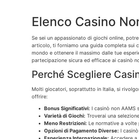
Skip
to
Elenco Casino Non
content
Se sei un appassionato di giochi online, potr
articolo, ti forniamo una guida completa sui 
mondo e ottenere il massimo dalle tue esperie
partecipazione sicura ed efficace ai casinò 
Perché Scegliere Cas
Molti giocatori, soprattutto in Italia, si riv
offrire:
Bonus Significativi:
I casinò non AAMS s
Varietà di Giochi:
Troverai una selezione p
Meno Restrizioni:
Le normative a volte p
Opzioni di Pagamento Diverse:
I casinò
Esperienza Internazionale:
Accedere a u