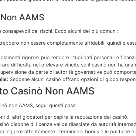
nò Non AAMS
consapevoli dei rischi. Ecco alcuni dei più comuni:
ebbero non essere completamente affidabili, quindi è essen
amenti rigorosi può rendere i tuoi dati personali e finanziar
rare difficoltà nel prelevare vincite se il casinò non ha una
pervisione da parte di autorità governative può comporta
ile:
Sebbene alcuni casinò offrano opzioni di gioco responsa
sto Casinò Non AAMS
inò non AAMS, segui questi passi:
i di altri giocatori per capire la reputazione del casinò.
asinò dispone di licenze valide rilasciate da autorità internaz
di leggere attentamente i termini dei bonus e le politiche di