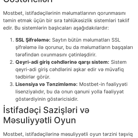
Mostbet, istifadəçilərinin məlumatlarının qorunmasını
təmin etmək üçün bir sıra təhlükəsizlik sistemləri təklif
edir. Bu sistemlərin başlıcaları aşağıdakılardır:
SSL Şifrələmə:
Saytın bütün məlumatları SSL
şifrələmə ilə qorunur, bu da məlumatların başqaları
tərəfindən oxunmasını çətinləşdirir.
Qeyri-adi giriş cəhdlərinə qarşı sistem:
Sistem
qeyri-adi giriş cəhdlərini aşkar edir və müvafiq
tədbirlər görür.
Lisensiya və Tənzimləmə:
Mostbet-in fəaliyyəti
lisenziyalıdır, bu da onun qanuni yolla fəaliyyət
göstərdiyinin göstəricisidir.
İstifadəçi Sazişləri və
Məsuliyyətli Oyun
Mostbet, istifadəçilərinə məsuliyyətli oyun tərzini təşviq