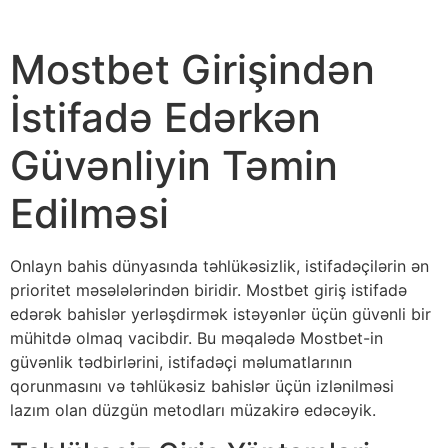
Skip
to
Mostbet Girişindən
content
İstifadə Edərkən
Güvənliyin Təmin
Edilməsi
Onlayn bahis dünyasında təhlükəsizlik, istifadəçilərin ən
prioritet məsələlərindən biridir. Mostbet giriş istifadə
edərək bahislər yerləşdirmək istəyənlər üçün güvənli bir
mühitdə olmaq vacibdir. Bu məqalədə Mostbet-in
güvənlik tədbirlərini, istifadəçi məlumatlarının
qorunmasını və təhlükəsiz bahislər üçün izlənilməsi
lazım olan düzgün metodları müzakirə edəcəyik.