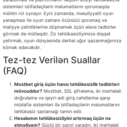
sistemləri istifadəçilərin məlumatlarını qorumaqda
mühim rol oynayır. Eyni zamanda, məsuliyyətli oyun
yanaşması ilə oyun zamanı özünüzü qorumaq və
maliyyə çətinliklərinə düşməmək üçün əlavə tədbirlər
görmək də mütləqdir. Öz təhlükəsizliyimizə diqqət
yetirmək, oyun dünyasında dərhal uğur qazanmağımıza
kömək edəcəkdir.
Tez-tez Verilən Suallar
(FAQ)
Mostbet giriş üçün hansı təhlükəsizlik tədbirləri
mövcuddur?
Mostbet, SSL şifrələmə, iki mərhələli
doğrulama və qeyri-adi giriş cəhdlərinə qarşı
müdafiə sistemləri ilə istifadəçilərin məlumatlarını
təhlükəsiz saxlamağı təmin edir.
Hesabımın təhlükəsizliyini artırmaq üçün nə
etməliyəm?
Güclü bir parol yaradın, iki mərhələli