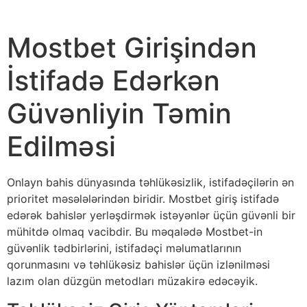
Skip
to
Mostbet Girişindən
content
İstifadə Edərkən
Güvənliyin Təmin
Edilməsi
Onlayn bahis dünyasında təhlükəsizlik, istifadəçilərin ən
prioritet məsələlərindən biridir. Mostbet giriş istifadə
edərək bahislər yerləşdirmək istəyənlər üçün güvənli bir
mühitdə olmaq vacibdir. Bu məqalədə Mostbet-in
güvənlik tədbirlərini, istifadəçi məlumatlarının
qorunmasını və təhlükəsiz bahislər üçün izlənilməsi
lazım olan düzgün metodları müzakirə edəcəyik.