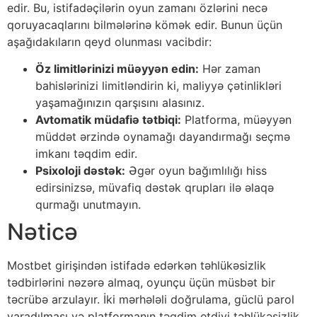
edir. Bu, istifadəçilərin oyun zamanı özlərini necə
qoruyacaqlarını bilmələrinə kömək edir. Bunun üçün
aşağıdakıların qeyd olunması vacibdir:
Öz limitlərinizi müəyyən edin:
Hər zaman
bahislərinizi limitləndirin ki, maliyyə çətinlikləri
yaşamağınızın qarşısını alasınız.
Avtomatik müdafiə tətbiqi:
Platforma, müəyyən
müddət ərzində oynamağı dayandırmağı seçmə
imkanı təqdim edir.
Psixoloji dəstək:
Əgər oyun bağımlılığı hiss
edirsinizsə, müvafiq dəstək qrupları ilə əlaqə
qurmağı unutmayın.
Nəticə
Mostbet girişindən istifadə edərkən təhlükəsizlik
tədbirlərini nəzərə almaq, oyunçu üçün müsbət bir
təcrübə arzulayır. İki mərhələli doğrulama, güclü parol
yaradılması və platformanın təqdim etdiyi təhlükəsizlik