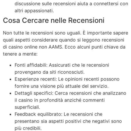
discussione sulle recensioni aiuta a connettersi con
altri appassionati.
Cosa Cercare nelle Recensioni
Non tutte le recensioni sono uguali. È importante sapere
quali aspetti considerare quando si leggono recensioni
di casino online non AAMS. Ecco alcuni punti chiave da
tenere a mente:
Fonti affidabili: Assicurati che le recensioni
provengano da siti riconosciuti.
Esperienze recenti: Le opinioni recenti possono
fornire una visione più attuale del servizio.
Dettagli specifici: Cerca recensioni che analizzano
il casino in profondità anziché commenti
superficiali.
Feedback equilibrato: Le recensioni che
presentano sia aspetti positivi che negativi sono
più credibili.