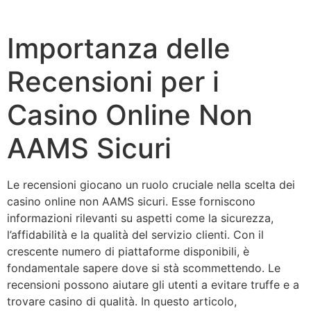
Skip
to
Importanza delle
content
Recensioni per i
Casino Online Non
AAMS Sicuri
Le recensioni giocano un ruolo cruciale nella scelta dei
casino online non AAMS sicuri. Esse forniscono
informazioni rilevanti su aspetti come la sicurezza,
l’affidabilità e la qualità del servizio clienti. Con il
crescente numero di piattaforme disponibili, è
fondamentale sapere dove si stà scommettendo. Le
recensioni possono aiutare gli utenti a evitare truffe e a
trovare casino di qualità. In questo articolo,