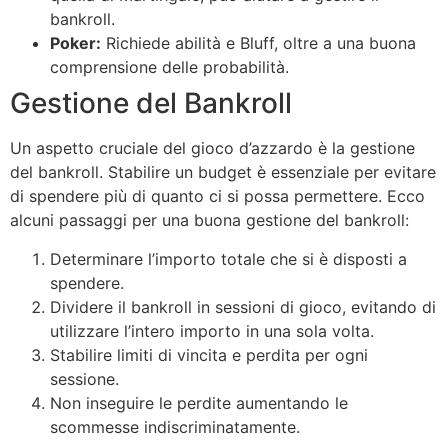
bankroll.
Poker:
Richiede abilità e Bluff, oltre a una buona
comprensione delle probabilità.
Gestione del Bankroll
Un aspetto cruciale del gioco d’azzardo è la gestione
del bankroll. Stabilire un budget è essenziale per evitare
di spendere più di quanto ci si possa permettere. Ecco
alcuni passaggi per una buona gestione del bankroll:
Determinare l’importo totale che si è disposti a
spendere.
Dividere il bankroll in sessioni di gioco, evitando di
utilizzare l’intero importo in una sola volta.
Stabilire limiti di vincita e perdita per ogni
sessione.
Non inseguire le perdite aumentando le
scommesse indiscriminatamente.