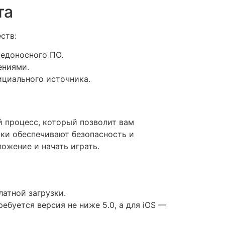
та
ств:
редоносного ПО.
ениями.
ициального источника.
й процесс, который позволит вам
ики обеспечивают безопасность и
ожение и начать играть.
латной загрузки.
ребуется версия не ниже 5.0, а для iOS —