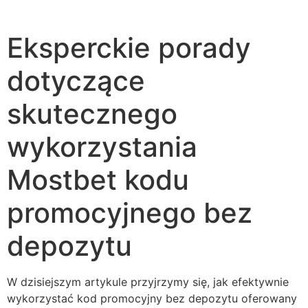
Skip
to
Eksperckie porady
content
dotyczące
skutecznego
wykorzystania
Mostbet kodu
promocyjnego bez
depozytu
W dzisiejszym artykule przyjrzymy się, jak efektywnie
wykorzystać kod promocyjny bez depozytu oferowany