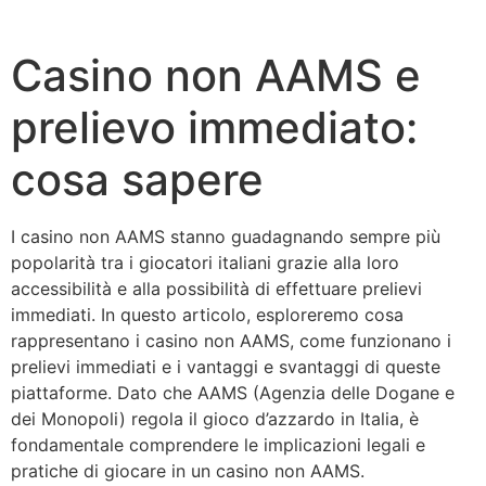
Skip
to
Casino non AAMS e
content
prelievo immediato:
cosa sapere
I casino non AAMS stanno guadagnando sempre più
popolarità tra i giocatori italiani grazie alla loro
accessibilità e alla possibilità di effettuare prelievi
immediati. In questo articolo, esploreremo cosa
rappresentano i casino non AAMS, come funzionano i
prelievi immediati e i vantaggi e svantaggi di queste
piattaforme. Dato che AAMS (Agenzia delle Dogane e
dei Monopoli) regola il gioco d’azzardo in Italia, è
fondamentale comprendere le implicazioni legali e
pratiche di giocare in un casino non AAMS.