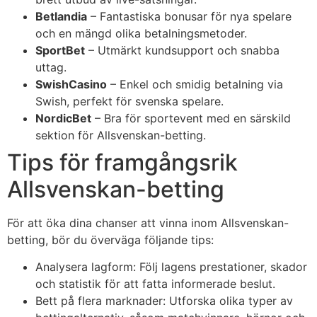
Betlandia
– Fantastiska bonusar för nya spelare
och en mängd olika betalningsmetoder.
SportBet
– Utmärkt kundsupport och snabba
uttag.
SwishCasino
– Enkel och smidig betalning via
Swish, perfekt för svenska spelare.
NordicBet
– Bra för sportevent med en särskild
sektion för Allsvenskan-betting.
Tips för framgångsrik
Allsvenskan-betting
För att öka dina chanser att vinna inom Allsvenskan-
betting, bör du överväga följande tips:
Analysera lagform: Följ lagens prestationer, skador
och statistik för att fatta informerade beslut.
Bett på flera marknader: Utforska olika typer av