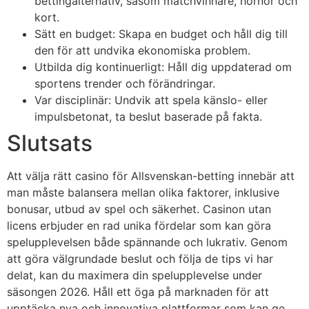
bettingalternativ, såsom matchvinnare, hörnor och
kort.
Sätt en budget: Skapa en budget och håll dig till
den för att undvika ekonomiska problem.
Utbilda dig kontinuerligt: Håll dig uppdaterad om
sportens trender och förändringar.
Var disciplinär: Undvik att spela känslo- eller
impulsbetonat, ta beslut baserade på fakta.
Slutsats
Att välja rätt casino för Allsvenskan-betting innebär att
man måste balansera mellan olika faktorer, inklusive
bonusar, utbud av spel och säkerhet. Casinon utan
licens erbjuder en rad unika fördelar som kan göra
spelupplevelsen både spännande och lukrativ. Genom
att göra välgrundade beslut och följa de tips vi har
delat, kan du maximera din spelupplevelse under
säsongen 2026. Håll ett öga på marknaden för att
upptäcka nya och innovativa plattformar som kan ge