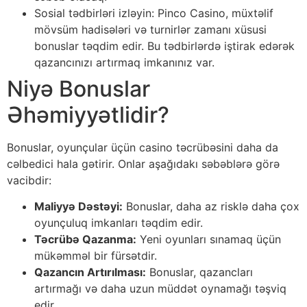
Sosial tədbirləri izləyin: Pinco Casino, müxtəlif
mövsüm hadisələri və turnirlər zamanı xüsusi
bonuslar təqdim edir. Bu tədbirlərdə iştirak edərək
qazancınızı artırmaq imkanınız var.
Niyə Bonuslar
Əhəmiyyətlidir?
Bonuslar, oyunçular üçün casino təcrübəsini daha da
cəlbedici hala gətirir. Onlar aşağıdakı səbəblərə görə
vacibdir:
Maliyyə Dəstəyi:
Bonuslar, daha az risklə daha çox
oyunçuluq imkanları təqdim edir.
Təcrübə Qazanma:
Yeni oyunları sınamaq üçün
mükəmməl bir fürsətdir.
Qazancın Artırılması:
Bonuslar, qazancları
artırmağı və daha uzun müddət oynamağı təşviq
edir.