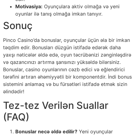
Motivasiya:
Oyunçulara aktiv olmağa və yeni
oyunlar ilə tanış olmağa imkan tanıyır.
Sonuç
Pinco Casino’da bonuslar, oyunçular üçün əla bir imkan
təqdim edir. Bonusları düzgün istifadə edərək daha
yaxşı nəticələr əldə edə, oyun təcrübənizi zənginləşdirə
və qazancınızı artırma şansınızı yüksəldə bilərsiniz.
Bonuslar, casino oyunlarının cəzb edici və eğlendirici
tərəfini artıran əhəmiyyətli bir komponentdir. İndi bonus
sistemini anlamaq və bu fürsətləri istifadə etmək sizin
əlindədir!
Tez-tez Verilən Suallar
(FAQ)
Bonuslar necə əldə edilir?
Yeni oyunçular