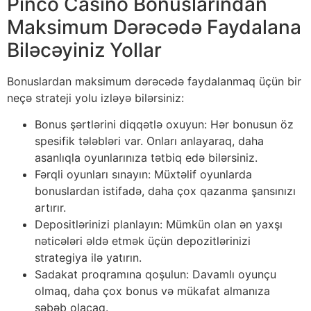
Pinco Casino Bonuslarından
Maksimum Dərəcədə Faydalana
Biləcəyiniz Yollar
Bonuslardan maksimum dərəcədə faydalanmaq üçün bir
neçə strateji yolu izləyə bilərsiniz:
Bonus şərtlərini diqqətlə oxuyun: Hər bonusun öz
spesifik tələbləri var. Onları anlayaraq, daha
asanlıqla oyunlarınıza tətbiq edə bilərsiniz.
Fərqli oyunları sınayın: Müxtəlif oyunlarda
bonuslardan istifadə, daha çox qazanma şansınızı
artırır.
Depositlərinizi planlayın: Mümkün olan ən yaxşı
nəticələri əldə etmək üçün depozitlərinizi
strategiya ilə yatırın.
Sadakat proqramına qoşulun: Davamlı oyunçu
olmaq, daha çox bonus və mükafat almanıza
səbəb olacaq.