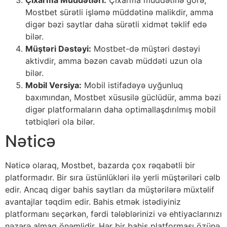
Mostbet sürətli işləmə müddətinə malikdir, amma
digər bəzi saytlar daha sürətli xidmət təklif edə
bilər.
Müştəri Dəstəyi:
Mostbet-də müştəri dəstəyi
aktivdir, amma bəzən cavab müddəti uzun ola
bilər.
Mobil Versiya:
Mobil istifadəyə uyğunluq
baxımından, Mostbet xüsusilə güclüdür, amma bəzi
digər platformaların daha optimallaşdırılmış mobil
tətbiqləri ola bilər.
Nəticə
Nəticə olaraq, Mostbet, bazarda çox rəqabətli bir
platformadır. Bir sıra üstünlükləri ilə yerli müştəriləri cəlb
edir. Ancaq digər bahis saytları da müştərilərə müxtəlif
avantajlar təqdim edir. Bahis etmək istədiyiniz
platformanı seçərkən, fərdi tələblərinizi və ehtiyaclarınızı
nəzərə almaq önəmlidir. Hər bir bahis platforması özünə