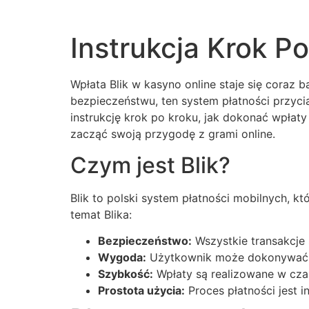
Skip
to
Instrukcja Krok P
content
Wpłata Blik w kasyno online staje się coraz 
bezpieczeństwu, ten system płatności przy
instrukcję krok po kroku, jak dokonać wpłaty
zacząć swoją przygodę z grami online.
Czym jest Blik?
Blik to polski system płatności mobilnych, kt
temat Blika:
Bezpieczeństwo:
Wszystkie transakcje
Wygoda:
Użytkownik może dokonywać pła
Szybkość:
Wpłaty są realizowane w czas
Prostota użycia:
Proces płatności jest 