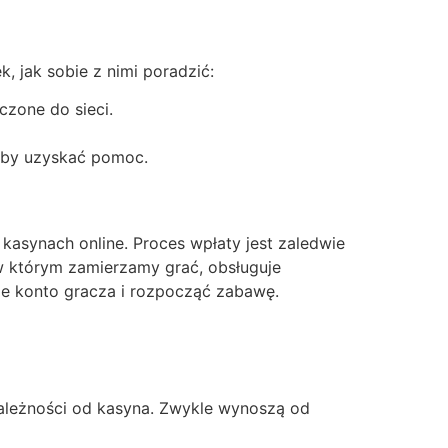
 jak sobie z nimi poradzić:
czone do sieci.
 aby uzyskać pomoc.
 kasynach online. Proces wpłaty jest zaledwie
 w którym zamierzamy grać, obsługuje
oje konto gracza i rozpocząć zabawę.
ależności od kasyna. Zwykle wynoszą od