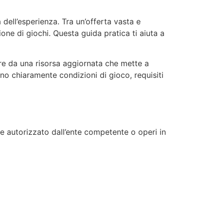
dell’esperienza. Tra un’offerta vasta e
one di giochi. Questa guida pratica ti aiuta a
are da una risorsa aggiornata che mette a
ano chiaramente condizioni di gioco, requisiti
te autorizzato dall’ente competente o operi in