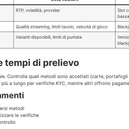
RTP, volatilità, provider
Slot c
bassa
Qualità streaming, limiti tavolo, velocità di gioco
Blackj
Varianti disponibili, limiti di puntata
Versi
black
 tempi di prelievo
le. Controlla quali metodi sono accettati (carte, portafogli e
e più a lungo per verifiche KYC, mentre altri offrono pagamen
gamenti
versi metodi
zzare le verifiche
ontrollo