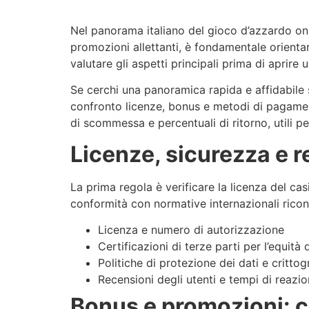
Skip
to
Nel panorama italiano del gioco d’azzardo onli
content
promozioni allettanti, è fondamentale orientar
valutare gli aspetti principali prima di aprire
Se cerchi una panoramica rapida e affidabile 
confronto licenze, bonus e metodi di pagam
di scommessa e percentuali di ritorno, utili p
Licenze, sicurezza e 
La prima regola è verificare la licenza del ca
conformità con normative internazionali ricon
Licenza e numero di autorizzazione
Certificazioni di terze parti per l’equità 
Politiche di protezione dei dati e crittog
Recensioni degli utenti e tempi di reazio
Bonus e promozioni: c