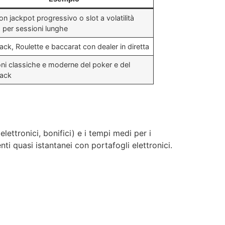
on jackpot progressivo o slot a volatilità
 per sessioni lunghe
ack, Roulette e baccarat con dealer in diretta
oni classiche e moderne del poker e del
jack
lettronici, bonifici) e i tempi medi per i
ti quasi istantanei con portafogli elettronici.