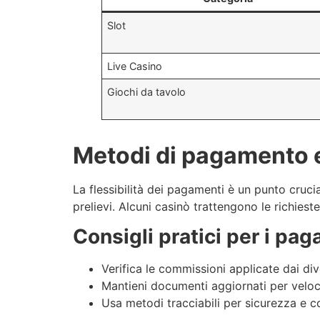
Slot
Live Casino
Giochi da tavolo
Metodi di pagamento e
La flessibilità dei pagamenti è un punto crucia
prelievi. Alcuni casinò trattengono le richiest
Consigli pratici per i pa
Verifica le commissioni applicate dai di
Mantieni documenti aggiornati per veloci
Usa metodi tracciabili per sicurezza e c