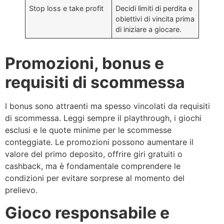
Stop loss e take profit
Decidi limiti di perdita e
obiettivi di vincita prima
di iniziare a giocare.
Promozioni, bonus e
requisiti di scommessa
I bonus sono attraenti ma spesso vincolati da requisiti
di scommessa. Leggi sempre il playthrough, i giochi
esclusi e le quote minime per le scommesse
conteggiate. Le promozioni possono aumentare il
valore del primo deposito, offrire giri gratuiti o
cashback, ma è fondamentale comprendere le
condizioni per evitare sorprese al momento del
prelievo.
Gioco responsabile e