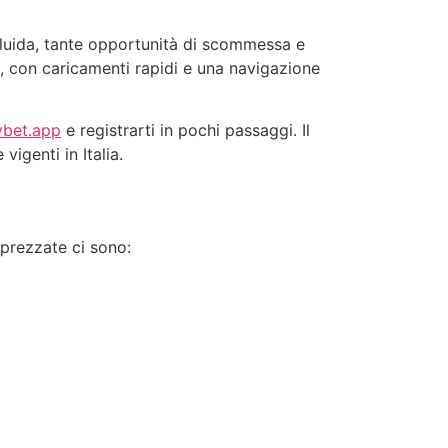
luida, tante opportunità di scommessa e
li, con caricamenti rapidi e una navigazione
rybet.app
e registrarti in pochi passaggi. Il
igenti in Italia.
pprezzate ci sono: