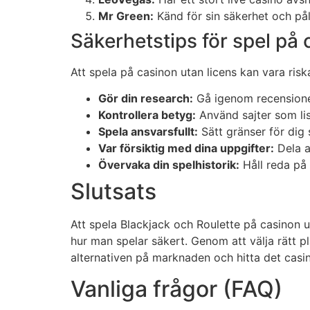
Mr Green:
Känd för sin säkerhet och pål
Säkerhetstips för spel på 
Att spela på casinon utan licens kan vara riska
Gör din research:
Gå igenom recensioner
Kontrollera betyg:
Använd sajter som lis
Spela ansvarsfullt:
Sätt gränser för dig 
Var försiktig med dina uppgifter:
Dela a
Övervaka din spelhistorik:
Håll reda på 
Slutsats
Att spela Blackjack och Roulette på casinon 
hur man spelar säkert. Genom att välja rätt 
alternativen på marknaden och hitta det casin
Vanliga frågor (FAQ)