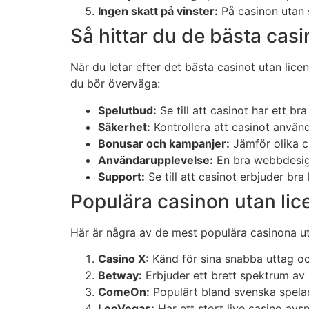
Ingen skatt på vinster:
På casinon utan s
Så hittar du de bästa cas
När du letar efter det bästa casinot utan licen
du bör överväga:
Spelutbud:
Se till att casinot har ett b
Säkerhet:
Kontrollera att casinot använ
Bonusar och kampanjer:
Jämför olika ca
Användarupplevelse:
En bra webbdesign
Support:
Se till att casinot erbjuder br
Populära casinon utan lic
Här är några av de mest populära casinona uta
Casino X:
Känd för sina snabba uttag och
Betway:
Erbjuder ett brett spektrum av 
ComeOn:
Populärt bland svenska spelar
LeoVegas:
Har ett stort live casino avs