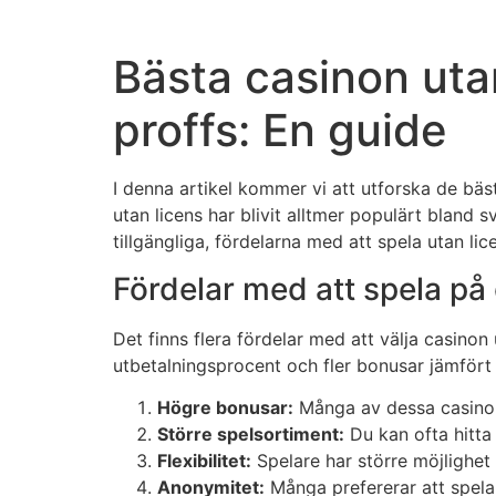
Skip
to
Bästa casinon uta
content
proffs: En guide
I denna artikel kommer vi att utforska de bäs
utan licens har blivit alltmer populärt bland s
tillgängliga, fördelarna med att spela utan li
Fördelar med att spela på
Det finns flera fördelar med att välja casinon
utbetalningsprocent och fler bonusar jämfört 
Högre bonusar:
Många av dessa casinon
Större spelsortiment:
Du kan ofta hitta 
Flexibilitet:
Spelare har större möjlighet 
Anonymitet:
Många prefererar att spela