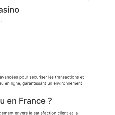
asino
 :
 avancées pour sécuriser les transactions et
eu en ligne, garantissant un environnement
eu en France ?
ment envers la satisfaction client et la