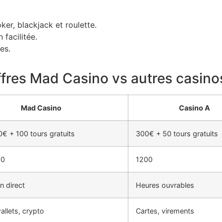
ker, blackjack et roulette.
 facilitée.
es.
.
fres Mad Casino vs autres casinos
Mad Casino
Casino A
€ + 100 tours gratuits
300€ + 50 tours gratuits
00
1200
n direct
Heures ouvrables
allets, crypto
Cartes, virements