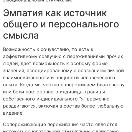
Эмпатия как источник
общего и персонального
смысла
Возможность к сочувствию, то есть к
аффективному созвучию с переживаниями прочих
людей, дает возможность к особому форме
значения, ассоциированному с осознанием личной
взаимосвязанности и общности человеческого
опыта. Когда мы честно сопереживаем блаженству
или боли постороннего индивида, границы
собственного индивидуального “я” временно
раздвигаются, включая в состав более глобальную
видение.
Сопереживающие переживания часто являются
истоком основательной стимуляции к действию,