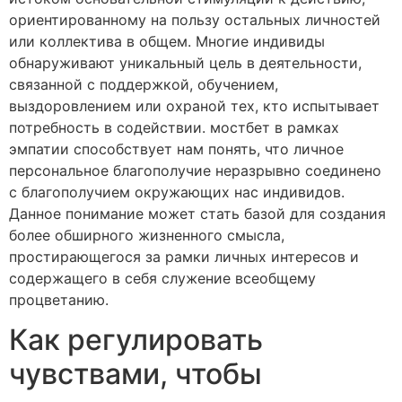
ориентированному на пользу остальных личностей
или коллектива в общем. Многие индивиды
обнаруживают уникальный цель в деятельности,
связанной с поддержкой, обучением,
выздоровлением или охраной тех, кто испытывает
потребность в содействии. мостбет в рамках
эмпатии способствует нам понять, что личное
персональное благополучие неразрывно соединено
с благополучием окружающих нас индивидов.
Данное понимание может стать базой для создания
более обширного жизненного смысла,
простирающегося за рамки личных интересов и
содержащего в себя служение всеобщему
процветанию.
Как регулировать
чувствами, чтобы