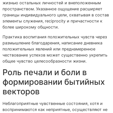
жизнью остальных личностей и внеположенным
пространством. Указанное ощущение расширяет
границы индивидуального цели, охватывая в состав
элементы служения, reciprocity и причастности к
более широкому общности.
Практика воспитания положительных чувств через
размышление благодарения, написание дневника
положительных явлений или преднамеренное
чествование успехов может существенно укрепить
общее чувство целесообразности жизни.
Роль печали и боли в
формировании бытийных
векторов
Неблагоприятные чувственные состояния, хотя и
воспринимаются как неприятные, осуществляют не