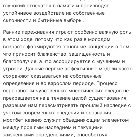
глубокий отпечаток в памяти и производят
устойчивое воздействие на собственные
склонности и бытийные выборы.
Ранние переживания играют особенно важную роль
в этом ходе, потому что как раз в молодом
возрасте формируются основные концепции о том,
что приносит блаженство, защищенность и
благополучие, а что ассоциируется с мучением и
угрозой. Данные первые аффективные модели часто
сохраняют сказываться на собственные
определения и во взрослом периоде. Процесс
переработки чувственных мнестических следов не
прекращается на в течение целой существования,
разрешая нам пересматривать прошлый наследие с
учетом современных сведений и осознания.
мостбет казино служит объединяющим элементом
между прошлым наследием и текущими
жизненными определениями, способствуя