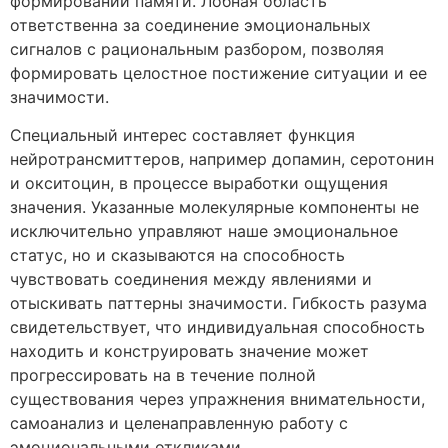
формировании памяти. Лобная область
ответственна за соединение эмоциональных
сигналов с рациональным разбором, позволяя
формировать целостное постижение ситуации и ее
значимости.
Специальный интерес составляет функция
нейротрансмиттеров, например допамин, серотонин
и окситоцин, в процессе выработки ощущения
значения. Указанные молекулярные компоненты не
исключительно управляют наше эмоциональное
статус, но и сказываются на способность
чувствовать соединения между явлениями и
отыскивать паттерны значимости. Гибкость разума
свидетельствует, что индивидуальная способность
находить и конструировать значение может
прогрессировать на в течение полной
существования через упражнения внимательности,
самоанализ и целенаправленную работу с
эмоциональными откликами.