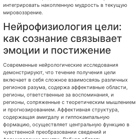
интегрировать накопленную мудрость в текущую
мировоззрение.
Нейрофизиология цели:
как сознание связывает
эмоции и постижение
Современные нейрологические исследования
демонстрируют, что течение получения цели
включает в себя сложное взаимосвязь различных
регионов разума, содержа аффективные области,
регионы, ответственные за воспоминания, и
регионы, сопряженные с теоретическим мышлением
и прогнозированием. Аффективная структура,
содержащая амигдалу и гиппокампальную
формацию, осуществляет центральную функцию в
чувственной преобразовании сведений и