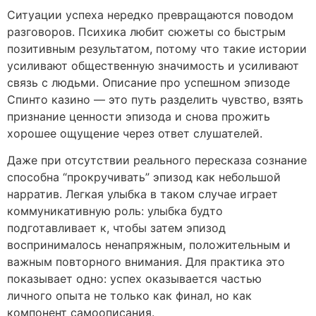
Ситуации успеха нередко превращаются поводом
разговоров. Психика любит сюжеты со быстрым
позитивным результатом, потому что такие истории
усиливают общественную значимость и усиливают
связь с людьми. Описание про успешном эпизоде
Спинто казино — это путь разделить чувство, взять
признание ценности эпизода и снова прожить
хорошее ощущение через ответ слушателей.
Даже при отсутствии реального пересказа сознание
способна “прокручивать” эпизод как небольшой
нарратив. Легкая улыбка в таком случае играет
коммуникативную роль: улыбка будто
подготавливает к, чтобы затем эпизод
воспринималось ненапряжным, положительным и
важным повторного внимания. Для практика это
показывает одно: успех оказывается частью
личного опыта не только как финал, но как
компонент самоописания.