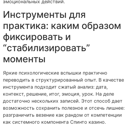
эмоциональных действий.
Инструменты для
практика: каким образом
фиксировать и
“стабилизировать”
моменты
Яркие психологические вспышки практично
переводить в структурированный опыт. В качестве
инструмента подходит сжатый анализ: дата,
контекст, решение, итог, эмоция, урок. На деле
достаточно нескольких записей. Этот способ дает
возможность сохранить полезное и отсечь лишнее:
разграничить везение как рандом от компетенции
как системного компонента Спинто казино.