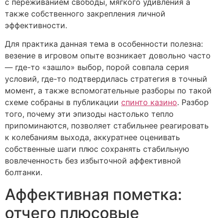
с переживанием свободы, мягкого удивления а
также собственного закрепления личной
эффективности.
Для практика данная тема в особенности полезна:
везение в игровом опыте возникает довольно часто
— где-то «зашло» выбор, порой совпала серия
условий, где-то подтвердилась стратегия в точный
момент, а также вспомогательные разборы по такой
схеме собраны в публикации
спинто казино
. Разбор
того, почему эти эпизоды настолько тепло
припоминаются, позволяет стабильнее реагировать
к колебаниям выхода, аккуратнее оценивать
собственные шаги плюс сохранять стабильную
вовлеченность без избыточной аффективной
болтанки.
Аффективная пометка:
отчего плюсовые