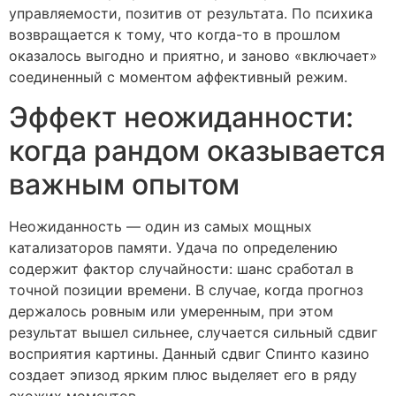
управляемости, позитив от результата. По психика
возвращается к тому, что когда-то в прошлом
оказалось выгодно и приятно, и заново «включает»
соединенный с моментом аффективный режим.
Эффект неожиданности:
когда рандом оказывается
важным опытом
Неожиданность — один из самых мощных
катализаторов памяти. Удача по определению
содержит фактор случайности: шанс сработал в
точной позиции времени. В случае, когда прогноз
держалось ровным или умеренным, при этом
результат вышел сильнее, случается сильный сдвиг
восприятия картины. Данный сдвиг Спинто казино
создает эпизод ярким плюс выделяет его в ряду
схожих моментов.