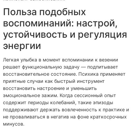
Польза подобных
воспоминаний: настрой,
устойчивость и регуляция
энергии
Легкая улыбка в момент вспоминании к везении
решает функциональную задачу — подпитывает
восстановительное состояние. Психика применяет
приятные случаи как быстрый инструмент
восстановить настроение и уменьшить
эмоциональное зажим. Когда сессионный опыт
содержит периоды колебаний, такие эпизоды
поддерживают держать вовлеченность к практике и
не проваливаться в негатив на фоне краткосрочных
минусов.